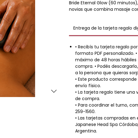
Bride Eternal Glow (60 minutos
novias que combina masaje con 
cervicales con el ritual Essentia
Entrega de la tarjeta regalo di
Ayuda a liberar tensiones, revita
calma antes de uno de los días
• Recibís tu tarjeta regalo p
formato PDF personalizado. • 
máximo de 48 horas hábiles 
compra. • Podés descargarlo,
a la persona que quieras sor
• Este producto corresponde 
envío físico.
• La tarjeta regalo tiene una
de compra.
• Para coordinar el turno, c
259-1560.
• Las tarjetas compradas en
Japanese Head Spa Córdoba, 
Argentina.