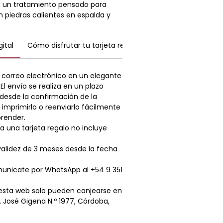
), un tratamiento pensado para
piedras calientes en espalda y
l Head Spa.
gital
Cómo disfrutar tu tarjeta regalo digital
Reserva y val
lizar el cuero cabelludo y brindar
 más especiales.
or correo electrónico en un elegante
El envío se realiza en un plazo
desde la confirmación de la
 imprimirlo o reenviarlo fácilmente
prender.
a una tarjeta regalo no incluye
 validez de 3 meses desde la fecha
omunicate por WhatsApp al +54 9 351
 esta web solo pueden canjearse en
José Gigena N.º 1977, Córdoba,