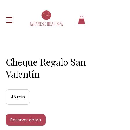
Cheque Regalo San
Valentín
45 min
4
5
m
i
Reservar ahora
n