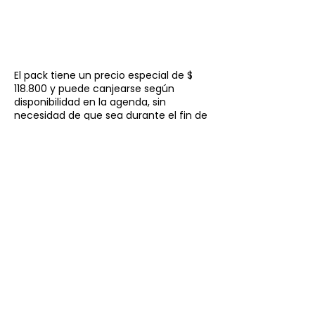
El pack tiene un precio especial de $
118.800 y puede canjearse según
disponibilidad en la agenda, sin
necesidad de que sea durante el fin de
semana de San Valentín, permitiendo
disfrutarlo con total flexibilidad.
Reserva ahora y haz de este momento
algo inolvidable.