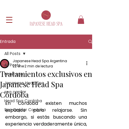
Entrada
All Posts
Japanese Head Spa Argentina
All Posts
22 ene
2 min de lectura
Tratamientos exclusivos en
head spa
Japanese Head Spa
Japanese Head Spa
spa capilar
Córdoba
Head Spa Cordoba
En Córdoba existen muchos 
Spa Capilar Cordoba
espacios para relajarse. Sin 
embargo, si estás buscando una 
experiencia verdaderamente única, 