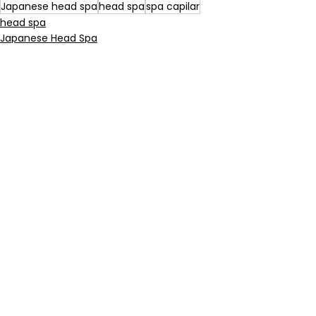
Japanese head spa
head spa
spa capilar
head spa
Japanese Head Spa
spa capilar
Ver todo
Entradas recientes