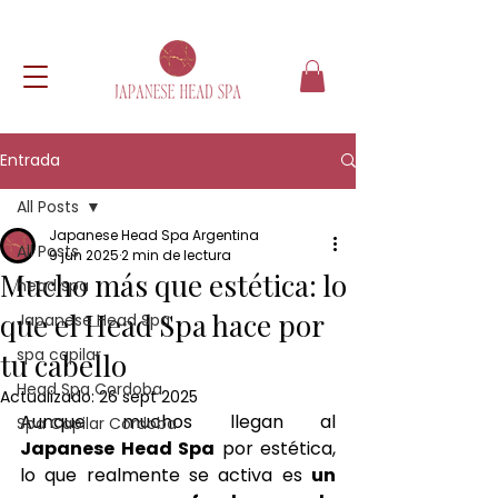
Entrada
All Posts
Japanese Head Spa Argentina
All Posts
9 jun 2025
2 min de lectura
Mucho más que estética: lo
head spa
que el Head Spa hace por
Japanese Head Spa
spa capilar
tu cabello
Head Spa Cordoba
Actualizado:
26 sept 2025
Aunque muchos llegan al 
Spa Capilar Cordoba
Japanese Head Spa
 por estética, 
lo que realmente se activa es 
un 