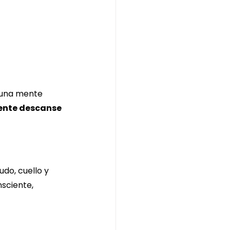
 una mente 
ente descanse 
do, cuello y 
sciente, 