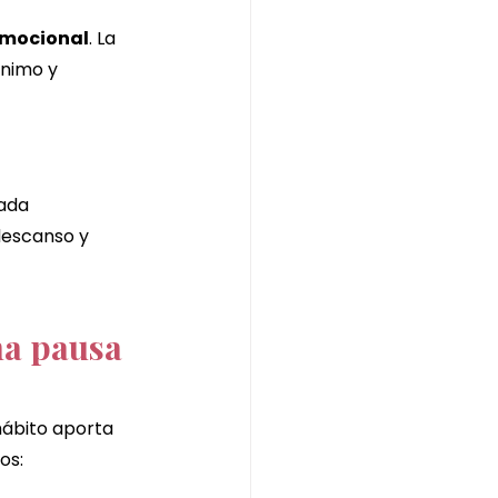
emocional
. La 
nimo y 
ada 
descanso y 
na pausa 
ábito aporta 
os: