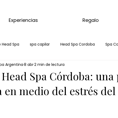
Experiencias
Regalo
 Head Spa
spa capilar
Head Spa Cordoba
Spa Ca
pa Argentina
8 abr
2 min de lectura
 Head Spa Córdoba: una
 en medio del estrés del 