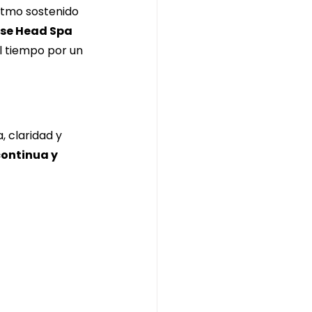
itmo sostenido 
se Head Spa 
l tiempo por un 
 claridad y 
ontinua y 