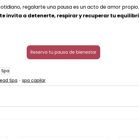
cotidiano, regalarte una pausa es un acto de amor propio.
 invita a detenerte, respirar y recuperar tu equilibri
Reserva tu pausa de bienestar
r Spa
ead Spa
spa capilar