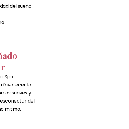
idad del sueño
ral
ñado 
ar
ad Spa 
 favorecer la 
romas suaves y 
desconectar del 
no mismo.