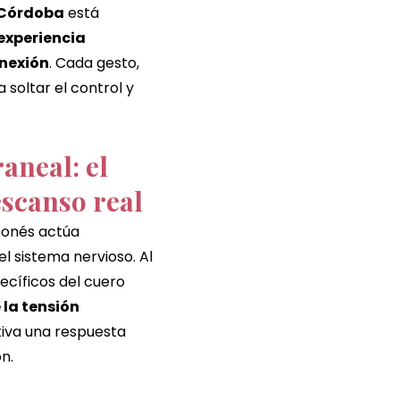
Córdoba
 está 
experiencia 
nexión
. Cada gesto, 
 soltar el control y 
aneal: el 
escanso real
ponés actúa 
l sistema nervioso. Al 
ecíficos del cuero 
la tensión 
tiva una respuesta 
n.