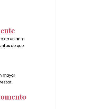
iente
te en un acto 
antes de que 
on mayor 
nestar.
momento 