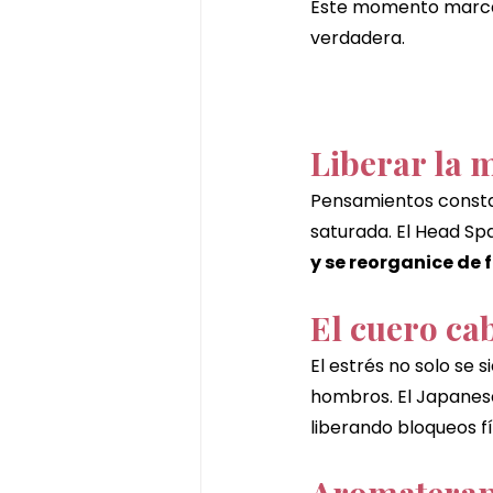
Este momento marca e
verdadera.
Liberar la 
Pensamientos constan
saturada. El Head Spa
y se reorganice de 
El cuero ca
El estrés no solo se 
hombros. El Japanes
liberando bloqueos f